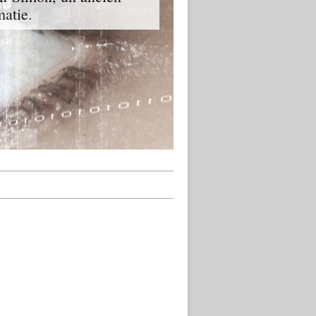
matie.