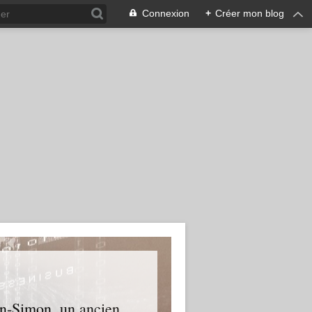
Connexion
+
Créer mon blog
an-Simon, un ancien