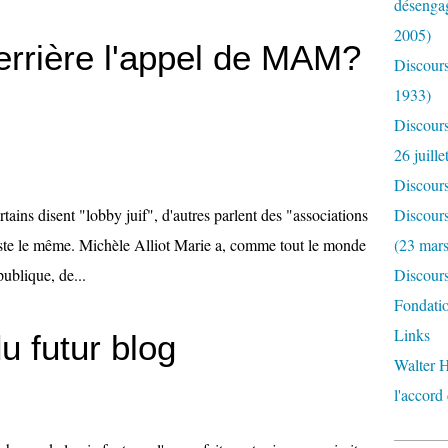
désengag
2005)
derrière l'appel de MAM?
Discours
1933)
Discour
26 juille
Discour
ains disent "lobby juif", d'autres parlent des "associations
Discours
t reste le même. Michèle Alliot Marie a, comme tout le monde
(23 mar
ublique, de...
Discours
Fondatio
Links
u futur blog
Walter H
l'accord