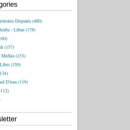
gories
rritoires Disputés
(480)
rabe - Liban
(178)
160)
sh
(157)
- Médias
(153)
Libre
(150)
134)
nd D'iran
(119)
112)
)
letter