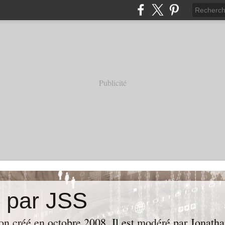
Publicité
e par JSS
ion créé en octobre 2008. Il est modéré par Jonath