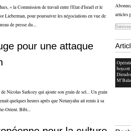
Abonnez-
es, « la Commission de travail entre l'Etat d'Israël et le
articles 
dor Lieberman, pour poursuivre les négociations en vue de
reau de presse du...
uge pour une attaque
Artic
n
Opérati
boycott
Dieudo
M’Bala.
r de Nicolas Sarkozy qui ajoute son grain de sel... Un grain
ervenait quelques heures après que Netanyahu ait remis à sa
e-Orient. Bibi...
opéenne pour la culture