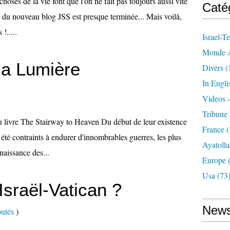
s choses de la vie font que l'on ne fait pas toujours aussi vite
Caté
n" du nouveau blog JSS est presque terminée... Mais voilà,
!.....
Israel-Te
Monde A
la Lumière
Divers
(
In Engli
Videos 
Tribune 
u livre The Stairway to Heaven Du début de leur existence
France
(
t été contraints à endurer d'innombrables guerres, les plus
Ayatolla
 naissance des...
Europe
(
Usa
(73
Israël-Vatican ?
News
putés
)