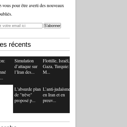
vous pour être averti des nouveaux
publiés.
les récents
on:
Simulation
Flottille, Israël,
d’attaque sur
Gaza, Turquie:
nné
l’Iran des...
M...
..
L'absurde plan
L’anti-judaïsme
de "trêve"
en Iran et en
proposé p...
preuv...