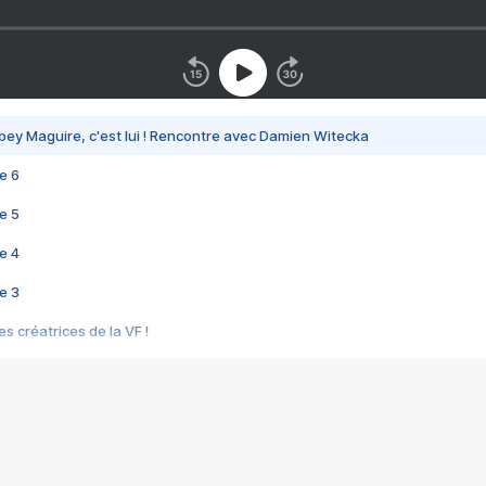
bey Maguire, c'est lui ! Rencontre avec Damien Witecka
e 6
e 5
e 4
e 3
s créatrices de la VF !
e 2
e 1
e Mektoub My Love arrive enfin ! Rencontre avec Shaïn Boumedine et Sal