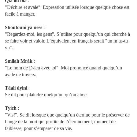
Qtâ
ou blâ
:
"Déchire et avale". Expression utilisée lorsque quelque chose est
facile à manger.
Shoufouni
ya ness
:
"Regardez-moi, les gens". S’utilise pour quelqu’un qui cherche à
se faire voir et valoir. L’équivalent en français serait "un m’as-tu
vu".
Smilah
Mrâk
:
"Le nom de D-ieu avec toi". Mot prononcé quand quelqu’un
avale de travers.
Tâali
dyini
:
Se dit pour plaindre quelqu’un qu’on aime.
Tyich
:
"Vis!". Se dit lorsque que quelqu’un éternue pour le préserver de
l’ange de la mort qui profite de l’éternuement, moment de
faiblesse, pour s’emparer de sa vie.