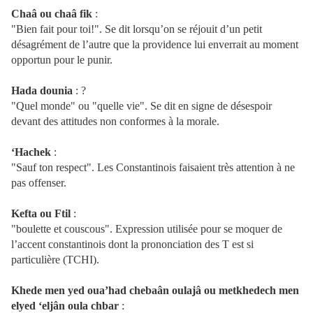
Chaâ
ou chaâ fik
:
"Bien fait pour toi!". Se dit lorsqu’on se réjouit d’un petit
désagrément de l’autre que la providence lui enverrait au moment
opportun pour le punir.
Hada
dounia
: ?
"Quel monde" ou "quelle vie". Se dit en signe de désespoir
devant des attitudes non conformes à la morale.
‘Hachek
:
"Sauf ton respect". Les Constantinois faisaient très attention à ne
pas offenser.
Kefta
ou Ftil
:
"boulette et couscous". Expression utilisée pour se moquer de
l’accent constantinois dont la prononciation des T est si
particulière (TCHI).
Khede
men yed oua’had chebaân oulajâ ou metkhedech men
elyed ‘eljân oula chbar
: