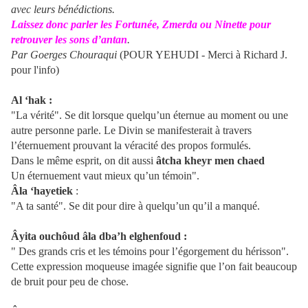
avec leurs bénédictions.
Laissez donc parler les Fortunée, Zmerda ou Ninette pour
retrouver les sons d’antan
.
Par Goerges Chouraqui
(POUR YEHUDI - Merci à Richard J.
pour l'info)
Al ‘hak :
"La vérité". Se dit lorsque quelqu’un éternue au moment ou une
autre personne parle. Le Divin se manifesterait à travers
l’éternuement prouvant la véracité des propos formulés.
Dans le même esprit, on dit aussi
âtcha
kheyr men chaed
Un éternuement vaut mieux qu’un témoin".
Âla
‘hayetiek
:
"A ta santé". Se dit pour dire à quelqu’un qu’il a manqué.
Âyita
ouchôud âla dba’h elghenfoud :
" Des grands cris et les témoins pour l’égorgement du hérisson".
Cette expression moqueuse imagée signifie que l’on fait beaucoup
de bruit pour peu de chose.