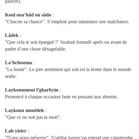
pauvre).
Koul
oua’hâd ou sâdo
:
"Chacun sa chance". S’emploie pour minimiser une malchance.
Lâdek
:
"Que cela te soit épargné !" Souhait formulé après ou avant de
parler d’une chose désagréable.
La’hchouma
:
"La honte". Le pire sentiment qui soit est la honte dans le monde
arabe.
Laykounmout
l’gharbyin
:
Prononcé à chaque occasion faste en pensant aux absents.
Laykoun
mouttiek
:
"Que ce ne soit pas ta mort".
Lah
yister
:
"D-ieu nous préserve". S’utilise lorsqu’on entend une catastrophe