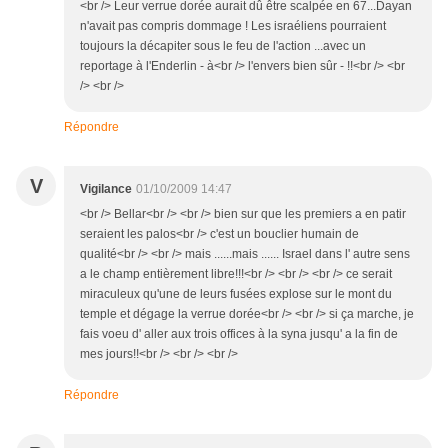
<br /> Leur verrue dorée aurait dû être scalpée en 67...Dayan
n'avait pas compris dommage ! Les israéliens pourraient
toujours la décapiter sous le feu de l'action ...avec un
reportage à l'Enderlin - à<br /> l'envers bien sûr - !!<br /> <br
/> <br />
Répondre
V
Vigilance
01/10/2009 14:47
<br /> Bellar<br /> <br /> bien sur que les premiers a en patir
seraient les palos<br /> c'est un bouclier humain de
qualité<br /> <br /> mais ......mais ...... Israel dans l' autre sens
a le champ entièrement libre!!!<br /> <br /> <br /> ce serait
miraculeux qu'une de leurs fusées explose sur le mont du
temple et dégage la verrue dorée<br /> <br /> si ça marche, je
fais voeu d' aller aux trois offices à la syna jusqu' a la fin de
mes jours!!<br /> <br /> <br />
Répondre