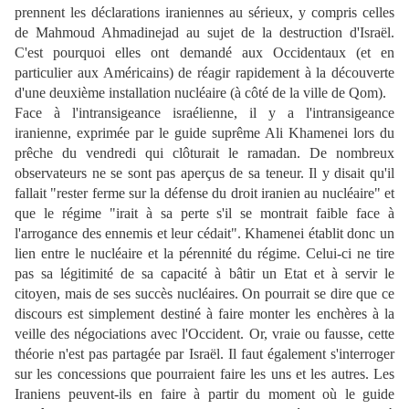
prennent les déclarations iraniennes au sérieux, y compris celles
de Mahmoud Ahmadinejad au sujet de la destruction d'Israël.
C'est pourquoi elles ont demandé aux Occidentaux (et en
particulier aux Américains) de réagir rapidement à la découverte
d'une deuxième installation nucléaire (à côté de la ville de Qom).
Face à l'intransigeance israélienne, il y a l'intransigeance
iranienne, exprimée par le guide suprême Ali Khamenei lors du
prêche du vendredi qui clôturait le ramadan. De nombreux
observateurs ne se sont pas aperçus de sa teneur. Il y disait qu'il
fallait "rester ferme sur la défense du droit iranien au nucléaire" et
que le régime "irait à sa perte s'il se montrait faible face à
l'arrogance des ennemis et leur cédait". Khamenei établit donc un
lien entre le nucléaire et la pérennité du régime. Celui-ci ne tire
pas sa légitimité de sa capacité à bâtir un Etat et à servir le
citoyen, mais de ses succès nucléaires. On pourrait se dire que ce
discours est simplement destiné à faire monter les enchères à la
veille des négociations avec l'Occident. Or, vraie ou fausse, cette
théorie n'est pas partagée par Israël. Il faut également s'interroger
sur les concessions que pourraient faire les uns et les autres. Les
Iraniens peuvent-ils en faire à partir du moment où le guide