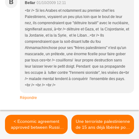
B
Bellar
01/10/2009 12:11
<br /> Si les Arabes et notamment au premier chef les
Palestiniens, voyaient un peu plus loin que le bout de leur
nez, ils comprendraient que "détruire Israël" avec le nucléaire,
signifierait aussi, à<br /> détruire et Gaza, et la Cisjordanie, et
la Jordanie, et la la Syrie, et le Liban...<br /> Ils
comprendraient que la soit-disant lutte du fou
Ahmamachinchose pour ses "frères palestiniens" n'est qu'un
mascarade, un prétexte, une énorme ficelle pour faire gober
par tous ces<br /> coui/llons/ leur propre destruction sans
leur laisser lever le petit doigt. Pendant que sa propagande
les occupe à lutter contre "l'ennemi sioniste", les visées de<br
/> malade mental tendent à conquérir l'ensemble des pays.
<br /> <br /> <br />
Répondre
< Economic agreement
Une terroriste palestinienne
approved between Russia
de 15 ans déjà libérée pour
and Israel
une vidéo de Gilad Shalit >