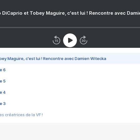
 DiCaprio et Tobey Maguire, c'est lui ! Rencontre avec Dam
bey Maguire, c'est lui ! Rencontre avec Damien Witecka
e 6
e 5
e 4
e 3
s créatrices de la VF !
e 2
e 1