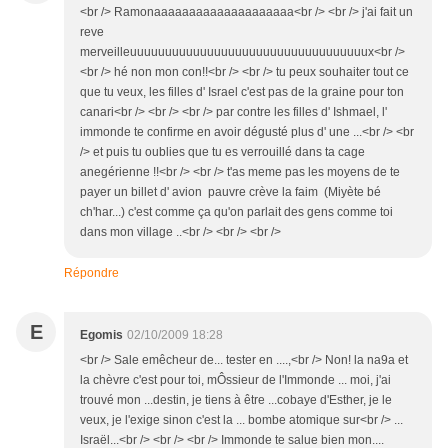
<br /> Ramonaaaaaaaaaaaaaaaaaaaa<br /> <br /> j'ai fait un
reve
merveilleuuuuuuuuuuuuuuuuuuuuuuuuuuuuuuuuuux<br />
<br /> hé non mon con!!<br /> <br /> tu peux souhaiter tout ce
que tu veux, les filles d' Israel c'est pas de la graine pour ton
canari<br /> <br /> <br /> par contre les filles d' Ishmael, l'
immonde te confirme en avoir dégusté plus d' une ...<br /> <br
/> et puis tu oublies que tu es verrouillé dans ta cage
anegérienne !!<br /> <br /> t'as meme pas les moyens de te
payer un billet d' avion pauvre crève la faim (Miyète bé
ch'har...) c'est comme ça qu'on parlait des gens comme toi
dans mon village ..<br /> <br /> <br />
Répondre
E
Egomis
02/10/2009 18:28
<br /> Sale emêcheur de... tester en ....,<br /> Non! la na9a et
la chèvre c'est pour toi, mÔssieur de l'Immonde ... moi, j'ai
trouvé mon ...destin, je tiens à être ...cobaye d'Esther, je le
veux, je l'exige sinon c'est la ... bombe atomique sur<br /> ...
Israël...<br /> <br /> <br /> Immonde te salue bien mon....