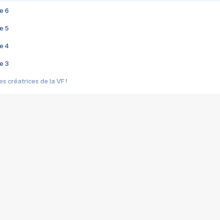
e 6
e 5
e 4
e 3
s créatrices de la VF !
e 2
e 1
e Mektoub My Love arrive enfin ! Rencontre avec Shaïn Boumedine et Sal
i : après Toni en famille
elle réalise le bouleversant Dites lui que je l'aime
ais ! Rencontre autour de Vie privée de Rebecca Zlotowski
 de Marguerite, Grave... Rencontre avec Ella Rumpf