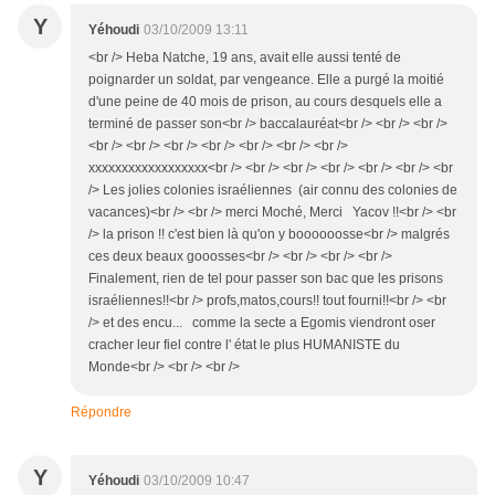
Y
Yéhoudi
03/10/2009 13:11
<br /> Heba Natche, 19 ans, avait elle aussi tenté de
poignarder un soldat, par vengeance. Elle a purgé la moitié
d'une peine de 40 mois de prison, au cours desquels elle a
terminé de passer son<br /> baccalauréat<br /> <br /> <br />
<br /> <br /> <br /> <br /> <br /> <br /> <br />
xxxxxxxxxxxxxxxxxx<br /> <br /> <br /> <br /> <br /> <br /> <br
/> Les jolies colonies israéliennes (air connu des colonies de
vacances)<br /> <br /> merci Moché, Merci Yacov !!<br /> <br
/> la prison !! c'est bien là qu'on y boooooosse<br /> malgrés
ces deux beaux gooosses<br /> <br /> <br /> <br />
Finalement, rien de tel pour passer son bac que les prisons
israéliennes!!<br /> profs,matos,cours!! tout fourni!!<br /> <br
/> et des encu... comme la secte a Egomis viendront oser
cracher leur fiel contre l' état le plus HUMANISTE du
Monde<br /> <br /> <br />
Répondre
Y
Yéhoudi
03/10/2009 10:47