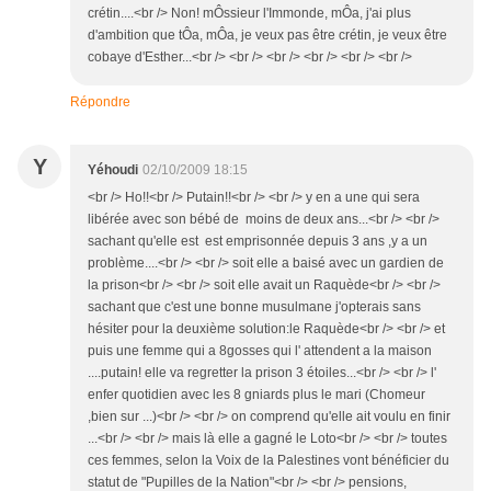
crétin....<br /> Non! mÔssieur l'Immonde, mÔa, j'ai plus
d'ambition que tÔa, mÔa, je veux pas être crétin, je veux être
cobaye d'Esther...<br /> <br /> <br /> <br /> <br /> <br />
Répondre
Y
Yéhoudi
02/10/2009 18:15
<br /> Ho!!<br /> Putain!!<br /> <br /> y en a une qui sera
libérée avec son bébé de moins de deux ans...<br /> <br />
sachant qu'elle est est emprisonnée depuis 3 ans ,y a un
problème....<br /> <br /> soit elle a baisé avec un gardien de
la prison<br /> <br /> soit elle avait un Raquède<br /> <br />
sachant que c'est une bonne musulmane j'opterais sans
hésiter pour la deuxième solution:le Raquède<br /> <br /> et
puis une femme qui a 8gosses qui l' attendent a la maison
....putain! elle va regretter la prison 3 étoiles...<br /> <br /> l'
enfer quotidien avec les 8 gniards plus le mari (Chomeur
,bien sur ...)<br /> <br /> on comprend qu'elle ait voulu en finir
...<br /> <br /> mais là elle a gagné le Loto<br /> <br /> toutes
ces femmes, selon la Voix de la Palestines vont bénéficier du
statut de "Pupilles de la Nation"<br /> <br /> pensions,