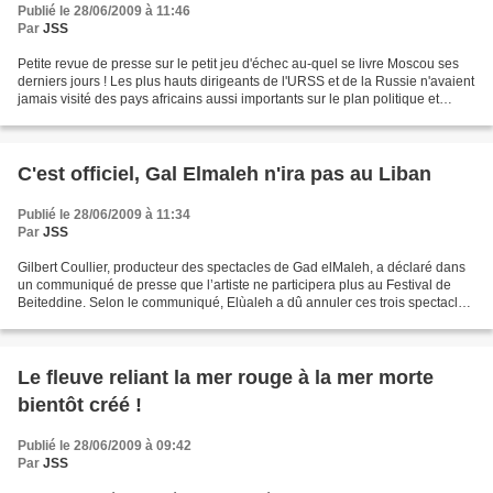
Publié le 28/06/2009 à 11:46
Par
JSS
Petite revue de presse sur le petit jeu d'échec au-quel se livre Moscou ses
derniers jours ! Les plus hauts dirigeants de l'URSS et de la Russie n'avaient
jamais visité des pays africains aussi importants sur le plan politique et
économique que le Nigeria,...
C'est officiel, Gal Elmaleh n'ira pas au Liban
Publié le 28/06/2009 à 11:34
Par
JSS
Gilbert Coullier, producteur des spectacles de Gad elMaleh, a déclaré dans
un communiqué de presse que l’artiste ne participera plus au Festival de
Beiteddine. Selon le communiqué, Elùaleh a dû annuler ces trois spectacles
au Liban, prévus le 13, 14 et...
Le fleuve reliant la mer rouge à la mer morte
bientôt créé !
Publié le 28/06/2009 à 09:42
Par
JSS