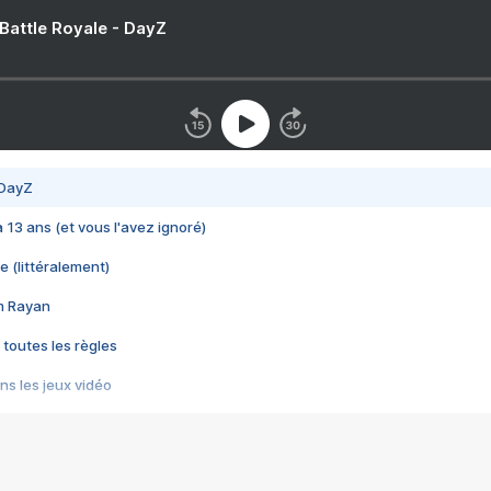
 Battle Royale - DayZ
 DayZ
 a 13 ans (et vous l'avez ignoré)
e (littéralement)
im Rayan
 toutes les règles
s les jeux vidéo
us choquant de Rockstar ? - Le scandale BULLY
e plus moche de Steam