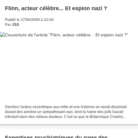
Flinn, acteur célèbre... Et espion nazi ?
Publié le 27/06/2009 à 22:44
Par
JSS
Derrière l'acteur excentrique aux mille et une histoires se serait dissimulé
durant des années un sympathisant nazi, dont la haine des juifs l'aurait
introduit dans des milieux douteux. C'est ce que le Britannique Charles
Higham annonçait dans une biographie...
Expertises psychiatriques du gang des