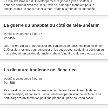
Le ministre israélien du Développement régional, Sylvan Shalom, a
annoncé samedi avoir reçu le feu vert de la Banque mondiale pour la
construction d'un canal reliant la mer Rouge à la mer Morte, menacée
d'assèchement d'ici 2050. Le projet pilote consistera,...
La guerre du Shabbat du côté de Méa-Shéarim
Publié le 28/06/2009 à 08:37
Par
JSS
Des milliers d'ultra-orthodoxes et des centaines de "laïcs" ont manifesté hier
à Jérusalem les uns pour dénoncer et les autres pour soutenir la décision du
maire d'ouvrir un parking durant le shabbat. Vingt-trois ultra-orthodoxes ont
été arrêtés par la...
La dictature iranienne ne lâche rien...
Publié le 28/06/2009 à 07:35
Par
JSS
Pas question de relâcher la pression pour le fraîchement réélu Mahmoud
Ahmedinedjad, au contraire. Les autorités ont perquisitionné les locaux du
parti Kargozaran, formation politique proche du principal candidat de
l'opposition Mir Hossein Moussavi....