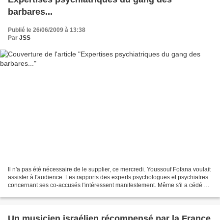
barbares...
Publié le 26/06/2009 à 13:38
Par
JSS
Il n'a pas été nécessaire de le supplier, ce mercredi. Youssouf Fofana voulait
assister à l'audience. Les rapports des experts psychologues et psychiatres
concernant ses co-accusés l'intéressent manifestement. Même s'il a cédé ce
mercredi à quelques épisodes...
Un musicien israélien récompensé par la France