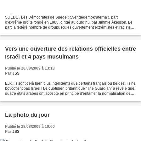
SUÈDE . Les Démocrates de Suède ( Sverigedemokraterna ), parti
d’extrême droite fondé en 1988, dirigé aujourd’hui par Jimmie Åkesson. Le
parti a fédéré nombre de groupuscules ouvertement extrémistes et racistes,
et s’inscrit désormais dans la tradition...
Vers une ouverture des relations officielles entre
Israël et 4 pays musulmans
Publié le 28/08/2009 à 13:18
Par
JSS
Eux, ils sont déjà bien plus intelligents que certains français ou belges. Ils ne
boycottent pas Israël ! Le quotidien britannique "The Guardian" a révélé que
quatre états arabes ont accepté en principe d'entamer la normalisation de
leurs relations avec...
La photo du jour
Publié le 28/08/2009 à 10:00
Par
JSS