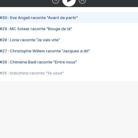
#30 : Eve Angeli raconte "Avant de partir"
#29 : MC Solaar raconte "Bouge de là"
28 : Lorie raconte "Je vais vite"
#27 : Christophe Willem raconte "Jacques a dit"
#26 : Chimène Badi raconte "Entre nous"
#25 : Indochine raconte "3e sexe"
#24 : Zaho raconte "C'est chelou"
#23 : Patrick Bruel raconte "Au café des délices"
#22 : Kyo raconte "Le chemin"
#21 : Nolwenn Leroy raconte "Cassé"
#20 : Patrick Hernandez raconte "Born to be alive"