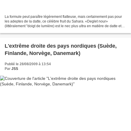
La formule peut paraître légèrement flatteuse, mais certainement pas pour
les adeptes de la datte, ce célèbre fruit du Sahara. «Deglet nour»
(littéralement "doigt de lumière) est le nec plus ultra en matière de datte et
l'authentique ne se trouve pas...
L'extrême droite des pays nordiques (Suède,
Finlande, Norvège, Danemark)
Publié le 28/08/2009 à 13:54
Par
JSS