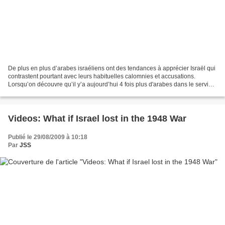
De plus en plus d’arabes israéliens ont des tendances à apprécier Israël qui
contrastent pourtant avec leurs habituelles calomnies et accusations.
Lorsqu’on découvre qu’il y’a aujourd’hui 4 fois plus d'arabes dans le service
civil en Israël, cela dément...
Videos: What if Israel lost in the 1948 War
Publié le 29/08/2009 à 10:18
Par
JSS