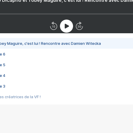
 DiCaprio et Tobey Maguire, c'est lui ! Rencontre avec Dam
bey Maguire, c'est lui ! Rencontre avec Damien Witecka
e 6
e 5
e 4
e 3
s créatrices de la VF !
e 2
e 1
e Mektoub My Love arrive enfin ! Rencontre avec Shaïn Boumedine et Sal