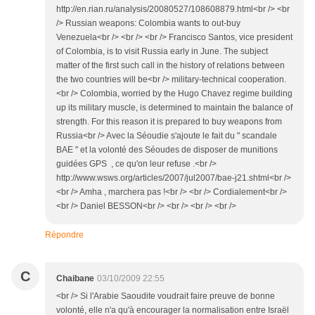
http://en.rian.ru/analysis/20080527/108608879.html<br /> <br
/> Russian weapons: Colombia wants to out-buy
Venezuela<br /> <br /> <br /> Francisco Santos, vice president
of Colombia, is to visit Russia early in June. The subject
matter of the first such call in the history of relations between
the two countries will be<br /> military-technical cooperation.
<br /> Colombia, worried by the Hugo Chavez regime building
up its military muscle, is determined to maintain the balance of
strength. For this reason it is prepared to buy weapons from
Russia<br /> Avec la Séoudie s'ajoute le fait du " scandale
BAE " et la volonté des Séoudes de disposer de munitions
guidées GPS , ce qu'on leur refuse .<br />
http://www.wsws.org/articles/2007/jul2007/bae-j21.shtml<br />
<br /> Amha , marchera pas !<br /> <br /> Cordialement<br />
<br /> Daniel BESSON<br /> <br /> <br /> <br />
Répondre
C
Chaibane
03/10/2009 22:55
<br /> Si l'Arabie Saoudite voudrait faire preuve de bonne
volonté, elle n'a qu'à encourager la normalisation entre Israël