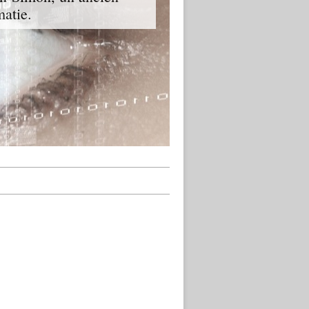
matie.