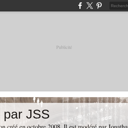
Publicité
e par JSS
ion créé en octobre 2008. Il est modéré par Jonath