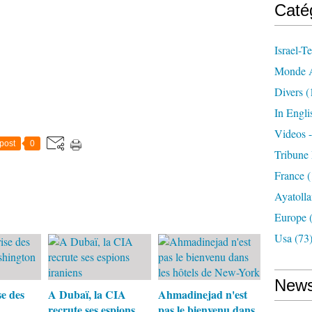
Caté
Israel-Te
Monde A
Divers
(
In Engli
Videos 
post
0
Tribune 
France
(
Ayatolla
Europe
(
Usa
(73
News
se des
A Dubaï, la CIA
Ahmadinejad n'est
recrute ses espions
pas le bienvenu dans