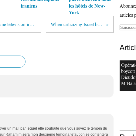
!
iraniens
les hôtels de New-
Abonnez-
York
articles 
Tariq Ramadan fait son show sur une télévision iranienne négationniste‏
When criticizing Israel becomes ritual
Artic
Opérati
boycott
Dieudo
M’Bala.
yer un mail par lequel elle souhaite que vous soyez le témoin du
ieur Rahamim sera mon deuxième témoina téfaut on se contentera