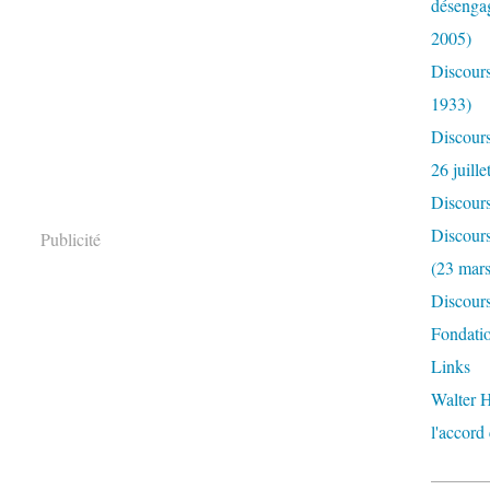
désengag
2005)
Discours
1933)
Discour
26 juille
Discour
Discours
Publicité
(23 mar
Discours
Fondatio
Links
Walter H
l'accord