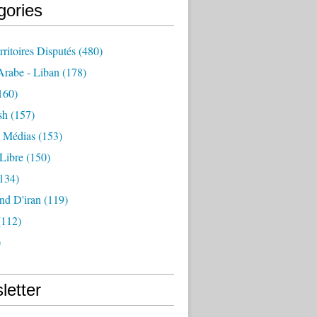
gories
rritoires Disputés
(480)
rabe - Liban
(178)
160)
sh
(157)
- Médias
(153)
Libre
(150)
134)
nd D'iran
(119)
112)
)
letter