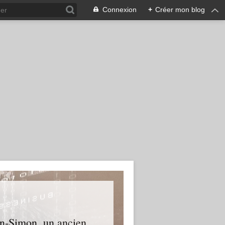
Connexion
+
Créer mon blog
an-Simon, un ancien