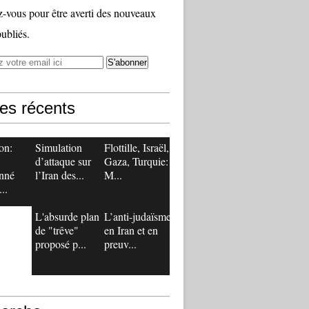
vous pour être averti des nouveaux
publiés.
les récents
on:
Simulation
Flottille, Israël,
d’attaque sur
Gaza, Turquie:
nné
l’Iran des...
M...
..
L'absurde plan
L’anti-judaïsme
de "trêve"
en Iran et en
proposé p...
preuv...