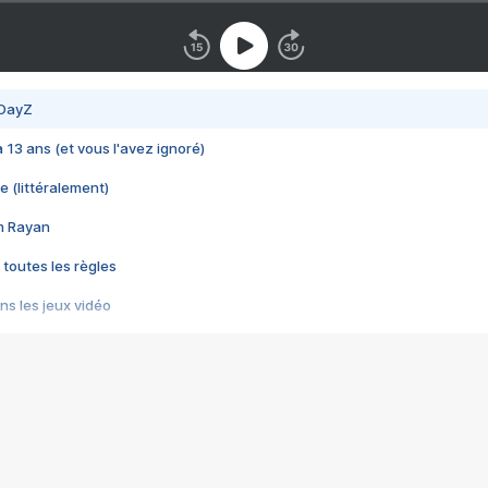
 DayZ
 a 13 ans (et vous l'avez ignoré)
e (littéralement)
im Rayan
 toutes les règles
s les jeux vidéo
us choquant de Rockstar ? - Le scandale BULLY
e plus moche de Steam
du RÊVE tourne au CAUCHEMAR
pendant 8 heures