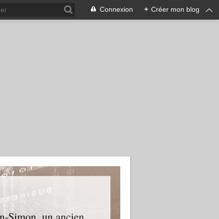
Connexion
+
Créer mon blog
an-Simon, un ancien