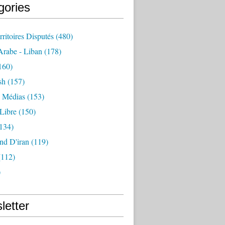
gories
rritoires Disputés
(480)
rabe - Liban
(178)
160)
sh
(157)
- Médias
(153)
Libre
(150)
134)
nd D'iran
(119)
112)
)
letter