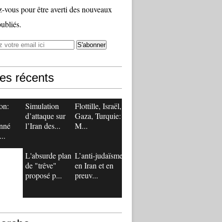
vous pour être averti des nouveaux
publiés.
les récents
on:
Simulation
Flottille, Israël,
d’attaque sur
Gaza, Turquie:
nné
l’Iran des...
M...
..
L'absurde plan
L’anti-judaïsme
de "trêve"
en Iran et en
proposé p...
preuv...