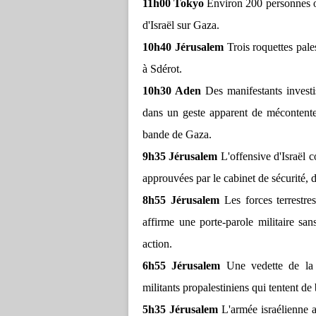
11h00 Tokyo
Environ 200 personnes on
d'Israël sur Gaza.
10h40 Jérusalem
Trois roquettes pales
à Sdérot.
10h30 Aden
Des manifestants invest
dans un geste apparent de mécontentem
bande de Gaza.
9h35 Jérusalem
L'offensive d'Israël c
approuvées par le cabinet de sécurité, 
8h55 Jérusalem
Les forces terrestre
affirme une porte-parole militaire sa
action.
6h55 Jérusalem
Une vedette de la m
militants propalestiniens qui tentent de
5h35 Jérusalem
L'armée israélienne an