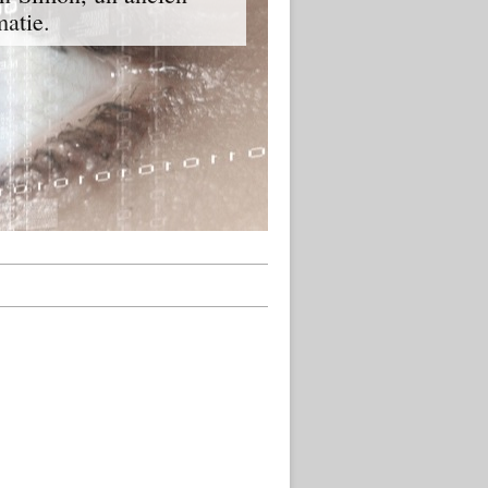
matie.