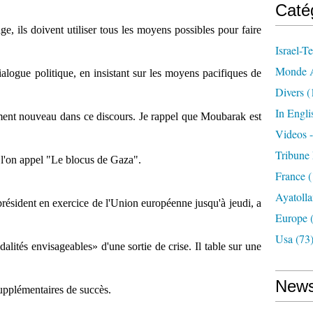
Caté
age, ils doivent utiliser tous les moyens possibles pour faire
Israel-Te
Monde A
ialogue politique, en insistant sur les moyens pacifiques de
Divers
(
In Engli
iment nouveau dans ce discours. Je rappel que Moubarak est
Videos 
Tribune 
e l'on appel "Le blocus de Gaza".
France
(
Ayatolla
président en exercice de l'Union européenne jusqu'à jeudi, a
Europe
(
Usa
(73
tés envisageables» d'une sortie de crise. Il table sur une
News
supplémentaires de succès.