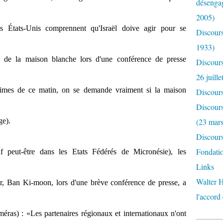
désengag
2005)
s États-Unis comprennent qu'Israël doive agir pour se
Discours
1933)
e de la maison blanche lors d'une conférence de presse
Discour
26 juille
Times de ce matin, on se demande vraiment si la maison
Discour
Discours
ge).
(23 mar
Discours
Fondatio
f peut-être dans les Etats Fédérés de Micronésie), les
Links
Walter H
oir, Ban Ki-moon, lors d'une brève conférence de presse, a
l'accord
méras) : «Les partenaires régionaux et internationaux n'ont