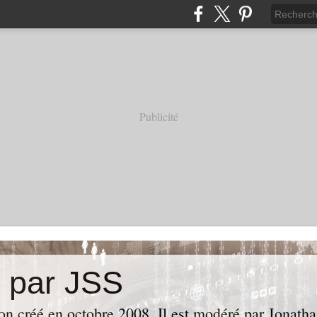
Publicité
e par JSS
ion créé en octobre 2008. Il est modéré par Jonath