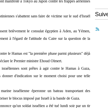
t manifesté à Tokyo au Japon contre les frappes aériennes
Suiv
tiniennes s'abattent sans faire de victime sur le sud d'Israël
issent brièvement le consulat égyptien à Aden, au Yémen,
ent à l'égard de l'attitude du Caire sur la question de la
ontre le Hamas est "la première phase parmi plusieurs" déjà
déclare le Premier ministre Ehoud Olmert.
s israéliennes sont prêtes à agir contre le Hamas à Gaza,
ns donner d'indication sur le moment choisi pour une telle
arine israélienne éperonne un bateau transportant des
 briser le blocus imposé par Israël à la bande de Gaza.
nonce qu'un soldat israélien a été tué lundi soir par un tir