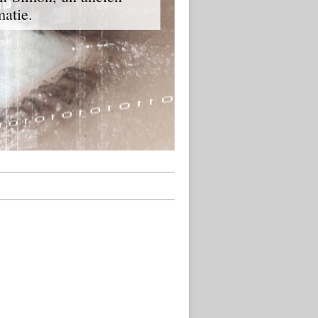
matie.