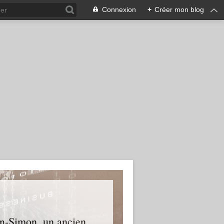
Connexion
+
Créer mon blog
an-Simon, un ancien