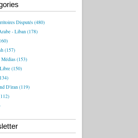
gories
rritoires Disputés
(480)
rabe - Liban
(178)
160)
sh
(157)
- Médias
(153)
Libre
(150)
134)
nd D'iran
(119)
112)
)
letter