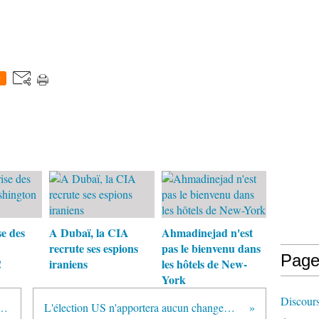
0
se des
A Dubaï, la CIA
Ahmadinejad n'est
recrute ses espions
pas le bienvenu dans
Page
!
iraniens
les hôtels de New-
York
Discours
 démocratie US n'est pas parfaite"
L'élection US n'apportera aucun changement majeur au P-O