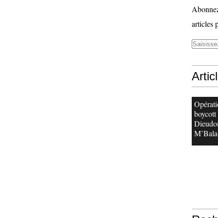
Abonnez-
articles 
Artic
Opérati
boycott
Dieudo
M’Bala.