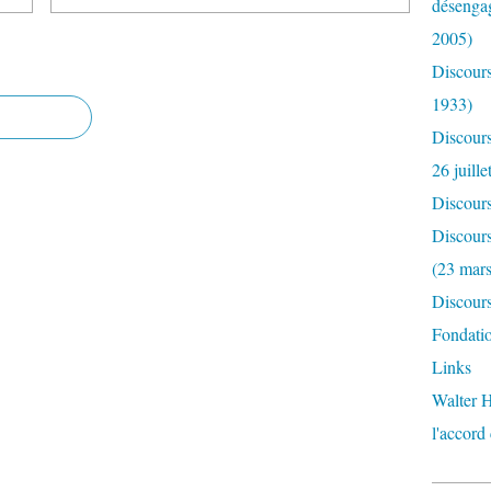
désengag
2005)
Discours
1933)
Discour
26 juille
Discour
Discours
(23 mar
Discours
Fondatio
Links
Walter H
l'accord