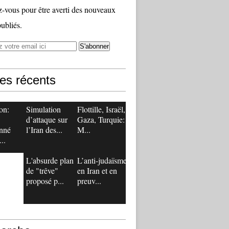
vous pour être averti des nouveaux
publiés.
les récents
on:
Simulation
Flottille, Israël,
d’attaque sur
Gaza, Turquie:
nné
l’Iran des...
M...
..
L'absurde plan
L’anti-judaïsme
de "trêve"
en Iran et en
proposé p...
preuv...