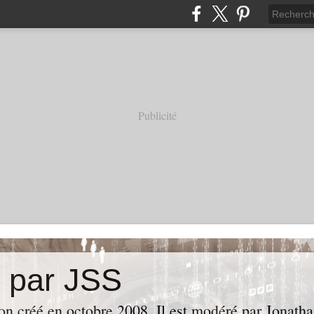
Publicité
e par JSS
ion créé en octobre 2008. Il est modéré par Jonath