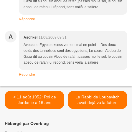
Gaza dit au cousin Abou de rafah, passes moi le sel, le cousin
absou de rafah lui répond, tiens voilà la salière
Répondre
A
Aschkel
11/08/2009 09:31
Avec une Egypte excessivement mal en point.....Des deux
cotés des tunnels ce sont des egyptiens, Le cousin Abdou de
Gaza dit au cousin Abou de rafah, passes moi le sel, le cousin
absou de rafah lui répond, tiens voilà la salière
Répondre
< 11 août 1952: Roi de
Le Rabbi de Loubavitch
Jordanie a 16 ans
avait déjà vu la future
guerre Iran/Arabie Saoudite
>
Hébergé par Overblog