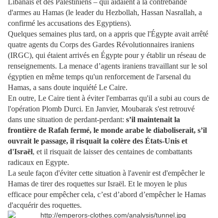
Libanais et des Palestiniens – qui aidaient à la contrebande
d'armes au Hamas (le leader du Hezbollah, Hassan Nasrallah, a
confirmé les accusations des Egyptiens).
Quelques semaines plus tard, on a appris que l'Égypte avait arrêté
quatre agents du Corps des Gardes Révolutionnaires iraniens
(IRGC), qui étaient arrivés en Égypte pour y établir un réseau de
renseignements. La menace d’agents iraniens travaillant sur le sol
égyptien en même temps qu'un renforcement de l'arsenal du
Hamas, a sans doute inquiété Le Caire.
En outre, Le Caire tient à éviter l'embarras qu'il a subi au cours de
l'opération Plomb Durci. En Janvier, Moubarak s'est retrouvé
dans une situation de perdant-perdant:
s’il maintenait la
frontière de Rafah fermé, le monde arabe le diaboliserait, s’il
ouvrait le passage, il risquait la colère des États-Unis et
d'Israël
, et il risquait de laisser des centaines de combattants
radicaux en Egypte.
La seule façon d'éviter cette situation à l'avenir est d'empêcher le
Hamas de tirer des roquettes sur Israël. Et le moyen le plus
efficace pour empêcher cela, c’est d’abord d’empêcher le Hamas
d'acquérir des roquettes.