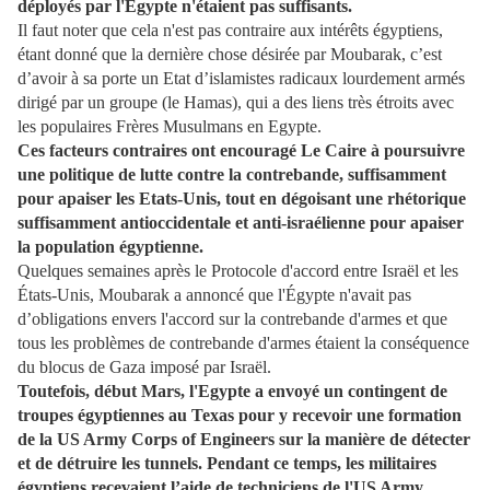
déployés par l'Egypte n'étaient pas suffisants.
Il faut noter que cela n'est pas contraire aux intérêts égyptiens,
étant donné que la dernière chose désirée par Moubarak, c’est
d’avoir à sa porte un Etat d’islamistes radicaux lourdement armés
dirigé par un groupe (le Hamas), qui a des liens très étroits avec
les populaires Frères Musulmans en Egypte.
Ces facteurs contraires ont encouragé Le Caire à poursuivre
une politique de lutte contre la contrebande, suffisamment
pour apaiser les Etats-Unis, tout en dégoisant une rhétorique
suffisamment antioccidentale et anti-israélienne pour apaiser
la population égyptienne.
Quelques semaines après le Protocole d'accord entre Israël et les
États-Unis, Moubarak a annoncé que l'Égypte n'avait pas
d’obligations envers l'accord sur la contrebande d'armes et que
tous les problèmes de contrebande d'armes étaient la conséquence
du blocus de Gaza imposé par Israël.
Toutefois, début Mars, l'Egypte a envoyé un contingent de
troupes égyptiennes au Texas pour y recevoir une formation
de la US Army Corps of Engineers sur la manière de détecter
et de détruire les tunnels. Pendant ce temps, les militaires
égyptiens recevaient l’aide de techniciens de l'US Army