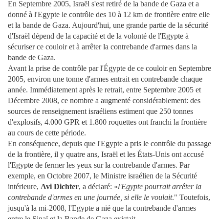
En Septembre 2005, Israël s'est retiré de la bande de Gaza et a
donné à l'Egypte le contrôle des 10 à 12 km de frontière entre elle
et la bande de Gaza. Aujourd'hui, une grande partie de la sécurité
d'Israël dépend de la capacité et de la volonté de l'Egypte à
sécuriser ce couloir et à arrêter la contrebande d'armes dans la
bande de Gaza.
Avant la prise de contrôle par l'Égypte de ce couloir en Septembre
2005, environ une tonne d'armes entrait en contrebande chaque
année. Immédiatement après le retrait, entre Septembre 2005 et
Décembre 2008, ce nombre a augmenté considérablement: des
sources de renseignement israéliens estiment que 250 tonnes
d'explosifs, 4.000 GPR et 1.800 roquettes ont franchi la frontière
au cours de cette période.
En conséquence, depuis que l'Egypte a pris le contrôle du passage
de la frontière, il y quatre ans, Israël et les États-Unis ont accusé
l'Egypte de fermer les yeux sur la contrebande d'armes. Par
exemple, en Octobre 2007, le Ministre israélien de la Sécurité
intérieure,
Avi Dichter
, a déclaré: «
l'Egypte pourrait arrêter la
contrebande d'armes en une journée, si elle le voulait
." Toutefois,
jusqu'à la mi-2008, l'Egypte a nié que la contrebande d'armes
entre le Sinaï et la Bande de Gaza existait.