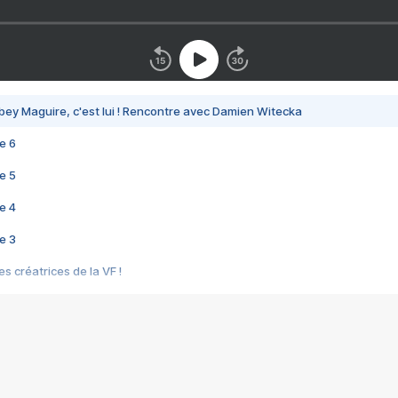
bey Maguire, c'est lui ! Rencontre avec Damien Witecka
e 6
e 5
e 4
e 3
s créatrices de la VF !
e 2
e 1
e Mektoub My Love arrive enfin ! Rencontre avec Shaïn Boumedine et Sal