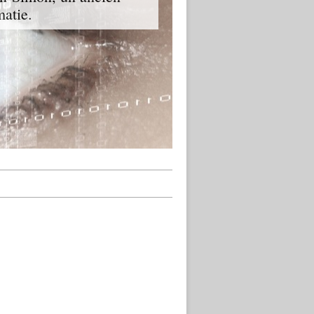
matie.