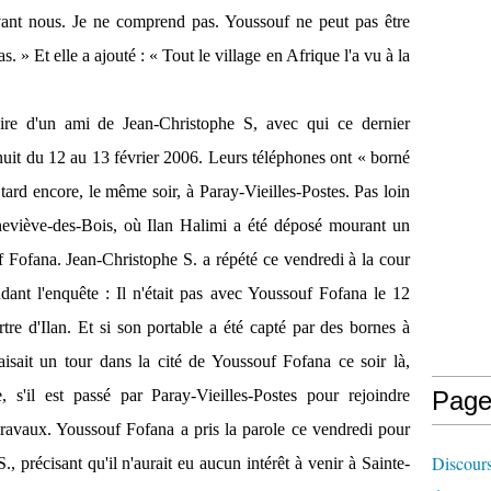
evant nous. Je ne comprend pas. Youssouf ne peut pas être
pas. » Et elle a ajouté : « Tout le village en Afrique l'a vu à la
toire d'un ami de Jean-Christophe S, avec qui ce dernier
nuit du 12 au 13 février 2006. Leurs téléphones ont « borné
 tard encore, le même soir, à Paray-Vieilles-Postes. Pas loin
eneviève-des-Bois, où Ilan Halimi a été déposé mourant un
f Fofana. Jean-Christophe S. a répété ce vendredi à la cour
endant l'enquête : Il n'était pas avec Youssouf Fofana le 12
rtre d'Ilan. Et si son portable a été capté par des bornes à
aisait un tour dans la cité de Youssouf Fofana ce soir là,
e, s'il est passé par Paray-Vieilles-Postes pour rejoindre
Page
 travaux. Youssouf Fofana a pris la parole ce vendredi pour
Discours
, précisant qu'il n'aurait eu aucun intérêt à venir à Sainte-