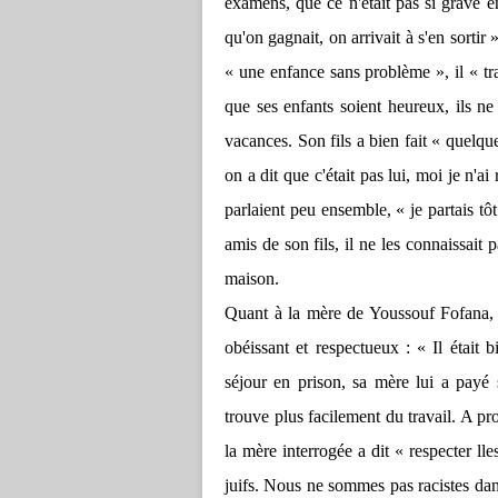
examens, que ce n'était pas si grave e
qu'on gagnait, on arrivait à s'en sortir
« une enfance sans problème », il « trav
que ses enfants soient heureux, ils n
vacances. Son fils a bien fait « quelqu
on a dit que c'était pas lui, moi je n'a
parlaient peu ensemble, « je partais tô
amis de son fils, il ne les connaissait 
maison.
Quant à la mère de Youssouf Fofana, el
obéissant et respectueux : « Il était
séjour en prison, sa mère lui a payé 
trouve plus facilement du travail. A pr
la mère interrogée a dit « respecter lle
juifs. Nous ne sommes pas racistes dans 