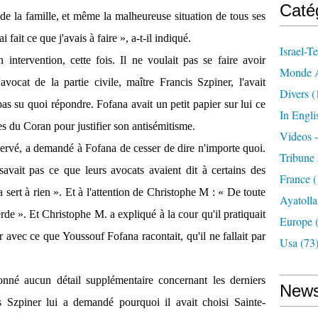
Caté
 de la famille, et même la malheureuse situation de tous ses
 fait ce que j'avais à faire », a-t-il indiqué.
Israel-Te
intervention, cette fois. Il ne voulait pas se faire avoir
Monde A
ocat de la partie civile, maître Francis Szpiner, l'avait
Divers
(
 pas su quoi répondre. Fofana avait un petit papier sur lui ce
In Engli
tes du Coran pour justifier son antisémitisme.
Videos 
ervé, a demandé à Fofana de cesser de dire n'importe quoi.
Tribune 
avait pas ce que leurs avocats avaient dit à certains des
France
(
 sert à rien ». Et à l'attention de Christophe M : « De toute
Ayatolla
rde ». Et Christophe M. a expliqué à la cour qu'il pratiquait
Europe
(
r avec ce que Youssouf Fofana racontait, qu'il ne fallait par
Usa
(73
nné aucun détail supplémentaire concernant les derniers
News
s Szpiner lui a demandé pourquoi il avait choisi Sainte-