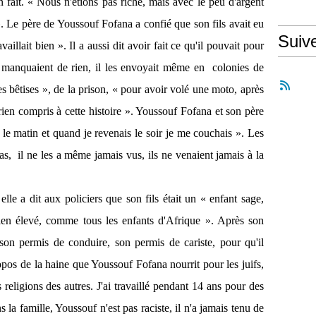
n fait. « Nous n'étions pas riche, mais avec le peu d'argent
 ». Le père de Youssouf Fofana a confié que son fils avait eu
Suiv
aillait bien ». Il a aussi dit avoir fait ce qu'il pouvait pour
e manquaient de rien, il les envoyait même en colonies de
es bêtises », de la prison, « pour avoir volé une moto, après
i rien compris à cette histoire ». Youssouf Fofana et son père
t le matin et quand je revenais le soir je me couchais ». Les
pas, il ne les a même jamais vus, ils ne venaient jamais à la
le a dit aux policiers que son fils était un « enfant sage,
 bien élevé, comme tous les enfants d'Afrique ». Après son
son permis de conduire, son permis de cariste, pour qu'il
opos de la haine que Youssouf Fofana nourrit pour les juifs,
s religions des autres. J'ai travaillé pendant 14 ans pour des
la famille, Youssouf n'est pas raciste, il n'a jamais tenu de