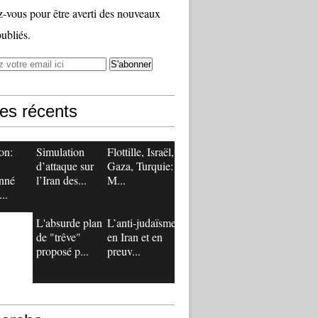
vous pour être averti des nouveaux
publiés.
les récents
on:
Simulation
Flottille, Israël,
d’attaque sur
Gaza, Turquie:
nné
l’Iran des...
M...
..
L'absurde plan
L’anti-judaïsme
de "trêve"
en Iran et en
proposé p...
preuv...