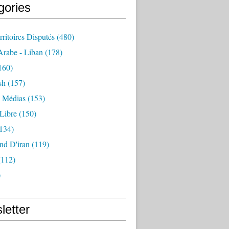
gories
rritoires Disputés
(480)
rabe - Liban
(178)
160)
sh
(157)
- Médias
(153)
Libre
(150)
134)
nd D'iran
(119)
112)
)
letter