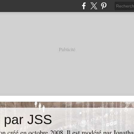
Publicité
e par JSS
ion créé en octobre 2008. Il est modéré par Jonath