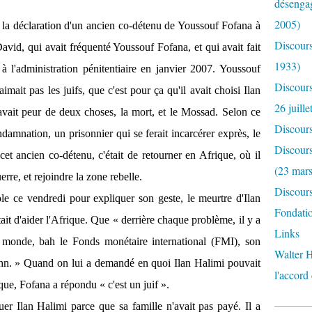
désengag
2005)
 la déclaration d'un ancien co-détenu de Youssouf Fofana à
Discours
David, qui avait fréquenté Youssouf Fofana, et qui avait fait
1933)
à l'administration pénitentiaire en janvier 2007. Youssouf
Discour
aimait pas les juifs, que c'est pour ça qu'il avait choisi Ilan
26 juille
l avait peur de deux choses, la mort, et le Mossad. Selon ce
Discour
damnation, un prisonnier qui se ferait incarcérer exprès, le
Discours
 cet ancien co-détenu, c'était de retourner en Afrique, où il
(23 mar
rre, et rejoindre la zone rebelle.
Discours
e ce vendredi pour expliquer son geste, le meurtre d'Ilan
Fondatio
était d'aider l'Afrique. Que « derrière chaque problème, il y a
Links
e monde, bah le Fonds monétaire international (FMI), son
Walter H
ahn. » Quand on lui a demandé en quoi Ilan Halimi pouvait
l'accord
ue, Fofana a répondu « c'est un juif ».
tuer Ilan Halimi parce que sa famille n'avait pas payé. Il a