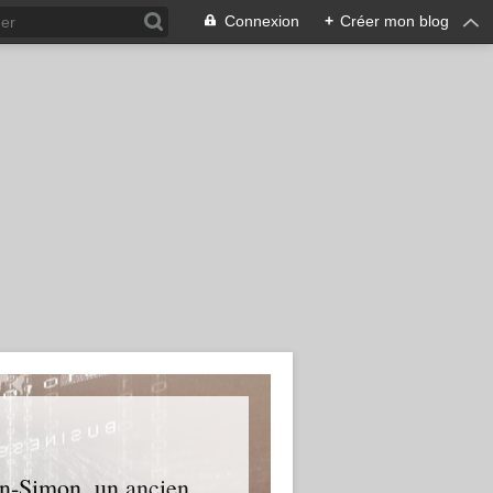
Connexion
+
Créer mon blog
an-Simon, un ancien