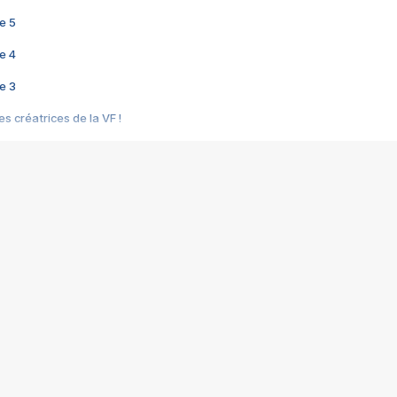
e 5
e 4
e 3
s créatrices de la VF !
e 2
e 1
e Mektoub My Love arrive enfin ! Rencontre avec Shaïn Boumedine et Sal
i : après Toni en famille
elle réalise le bouleversant Dites lui que je l'aime
ais ! Rencontre autour de Vie privée de Rebecca Zlotowski
 de Marguerite, Grave... Rencontre avec Ella Rumpf
 Les Rêveurs, un film intime sur la santé mentale