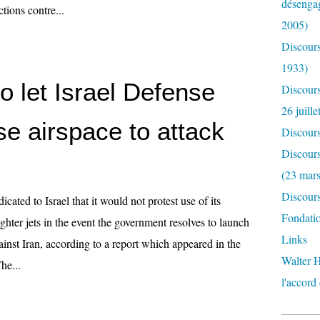
désengag
tions contre...
2005)
Discours
1933)
o let Israel Defense
Discour
26 juille
e airspace to attack
Discour
Discours
(23 mar
Discours
cated to Israel that it would not protest use of its
Fondatio
fighter jets in the event the government resolves to launch
Links
gainst Iran, according to a report which appeared in the
Walter H
he...
l'accord