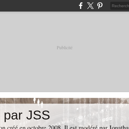
Publicité
e par JSS
ion créé en octobre 2008. Il est modéré par Jonath