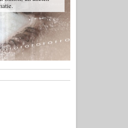
matie.