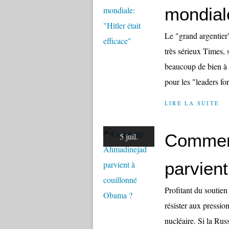
mondiale
Le "grand argentier"
très sérieux Times, 
beaucoup de bien à 
pour les "leaders fort
LIRE LA SUITE
Commen
5 juil.
parvien
Profitant du soutien
résister aux pressi
nucléaire. Si la Rus