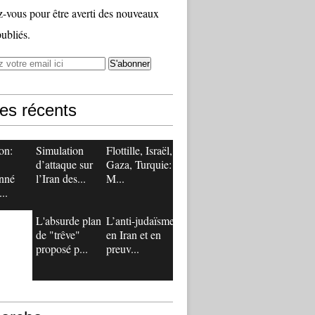
vous pour être averti des nouveaux
publiés.
les récents
on:
Simulation
Flottille, Israël,
d’attaque sur
Gaza, Turquie:
nné
l’Iran des...
M...
..
L'absurde plan
L’anti-judaïsme
de "trêve"
en Iran et en
proposé p...
preuv...