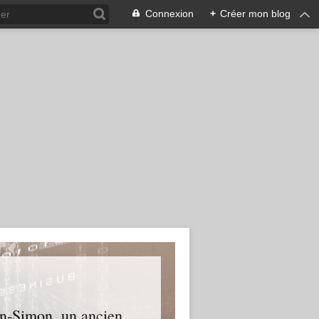
Connexion
+
Créer mon blog
an-Simon, un ancien