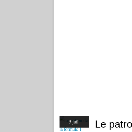
Le patro
5 juil.