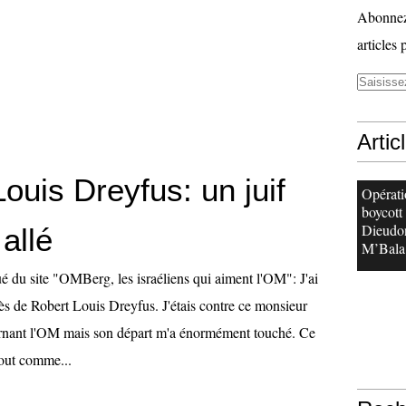
Abonnez-
articles 
Artic
ouis Dreyfus: un juif
Opérati
boycott
Dieudo
 allé
M’Bala.
 du site "OMBerg, les israéliens qui aiment l'OM": J'ai
cès de Robert Louis Dreyfus. J'étais contre ce monsieur
ernant l'OM mais son départ m'a énormément touché. Ce
tout comme...