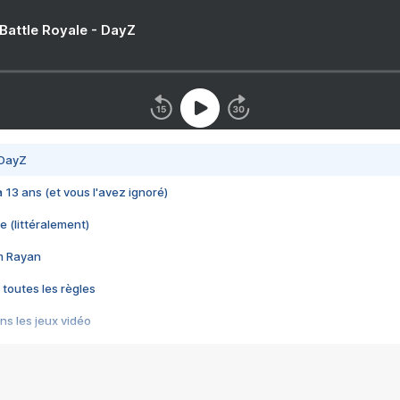
 Battle Royale - DayZ
 DayZ
 a 13 ans (et vous l'avez ignoré)
e (littéralement)
im Rayan
 toutes les règles
s les jeux vidéo
us choquant de Rockstar ? - Le scandale BULLY
e plus moche de Steam